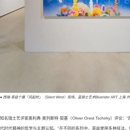
● 西瑞·菲兹个展「风起时」（Silent Wind）现场，蓝骑士艺术Bluerider ART 上海·
知名瑞士艺评家奥利弗·奥列斯特·契基（Oliver Orest Tschirky）评
代时代精神的哲学与主题认知。”在不同的系列中，菲兹使用多种技法，