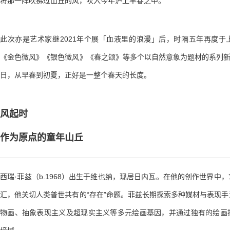
将那一阵吹拂过山丘的风，吹入今年沪上早春之中。
此次亦是艺术家继2021年个展「血液里的浪漫」后，时隔五年再度于
《金色微风》《银色微风》《春之颂》等多个以自然意象为题材的系列新
日，从早春到初夏，正好是一整个春天的长度。
风起时
作为原点的童年山丘
西瑞·菲兹（b.1968）出生于维也纳，现居日内瓦。在他的创作世界中
汇，他关切人类普世共有的“存在”命题。菲兹长期探索多种媒材与表现
物画、抽象表现主义及超现实主义等多元绘画基因，并通过独有的绘画