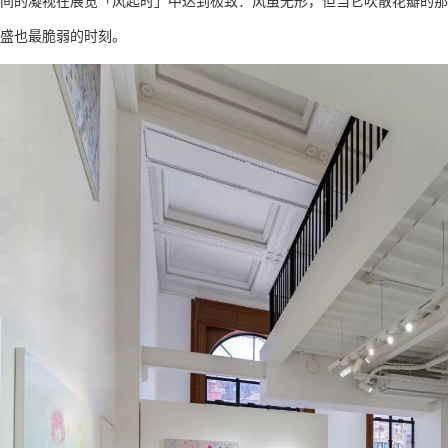
间的凝视在展览「风起时」中达到极致：风虽无形，但当它吹散花瓣的那
盛也最脆弱的时刻。