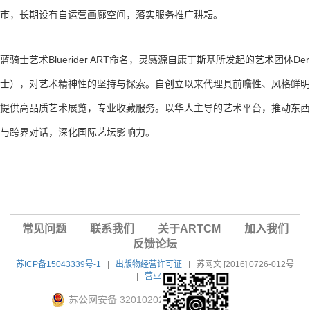
市，长期设有自运营画廊空间，落实服务推广耕耘。
蓝骑士艺术Bluerider ART命名，灵感源自康丁斯基所发起的艺术团体Der Bl
士），对艺术精神性的坚持与探索。自创立以来代理具前瞻性、风格鲜明
提供高品质艺术展览，专业收藏服务。以华人主导的艺术平台，推动东西
与跨界对话，深化国际艺坛影响力。
常见问题
联系我们
关于ARTCM
加入我们
反馈论坛
苏ICP备15043339号-1
|
出版物经营许可证
|
苏网文 [2016] 0726-012号
|
营业执照
苏公网安备 32010202010604号