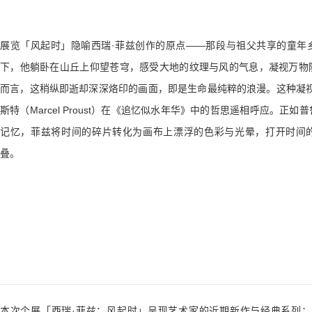
展览「风起时」隐喻西瑞·菲兹创作的原点——那段与祖父共享的童年
下，他躺卧在山丘上仰望苍穹，感受大地的纹理与风的气息，凝视万物
而言，这稍纵即逝却深深烙印的画面，即是生命最纯粹的浪漫。这种凝视
斯特（Marcel Proust）在《追忆似水年华》中的哲思遥相呼应。正
记忆，菲兹将时间的碎片转化为画布上漂浮的色彩与光晕，打开时间
叠。
本次个展「西瑞·菲兹：风起时」呈现艺术家的近期新作与经典系列：