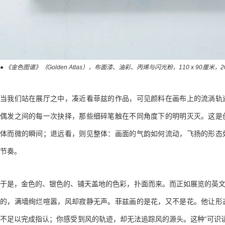
● 《金色图谱》（Golden Atlas），布面漆、油彩、丙烯与闪光粉，110 x 90厘米，2
当我们站在展厅之中，凑近看菲兹的作品，可见颜料在画布上的流淌轨
偶发之间的每一次抉择，那些细碎笔触在不同角度下的明明灭灭。这是
体而微的瞬间；退远看，则见整体：画面的气韵如何流动，飞扬的形态
节奏。
于是，金色的、银色的、铺天盖地的色彩，扑面而来。而正如展览的英文标题“Si
的，满墙绚烂喧嚣，风却寂静无声。菲兹画的是花，又不是花。他让形
不足以完成指认；你感受到风的轨迹，却无法追踪风的源头。这种“可识