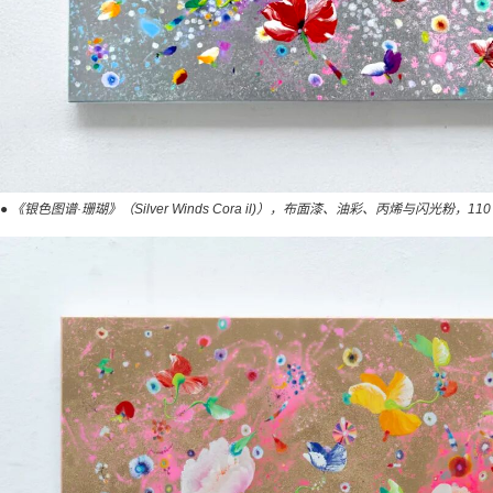
● 《银色图谱·珊瑚》（Silver Winds Cora il)），布面漆、油彩、丙烯与闪光粉，110 