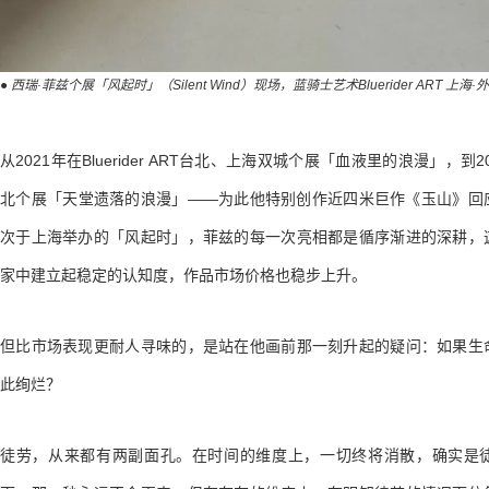
● 西瑞·菲兹个展「风起时」（Silent Wind）现场，蓝骑士艺术Bluerider ART 上海·
从2021年在Bluerider ART台北、上海双城个展「血液里的浪漫」，到2025年
北个展「天堂遗落的浪漫」——为此他特别创作近四米巨作《玉山》回
次于上海举办的「风起时」，菲兹的每一次亮相都是循序渐进的深耕，
家中建立起稳定的认知度，作品市场价格也稳步上升。
但比市场表现更耐人寻味的，是站在他画前那一刻升起的疑问：如果生
此绚烂？
徒劳，从来都有两副面孔。在时间的维度上，一切终将消散，确实是