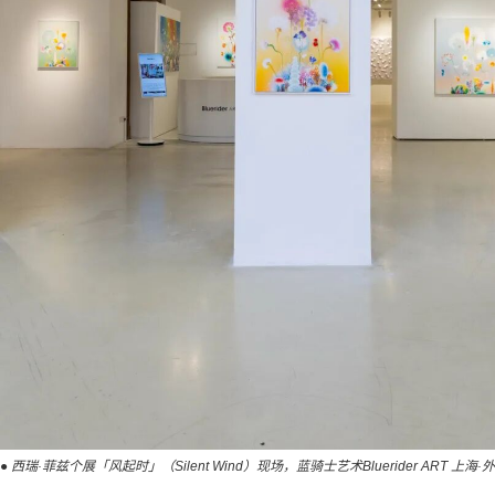
● 西瑞·菲兹个展「风起时」（Silent Wind）现场，蓝骑士艺术Bluerider ART 上海·