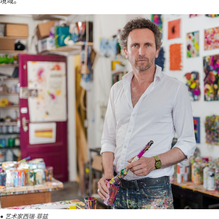
境域。
● 艺术家西瑞·菲兹