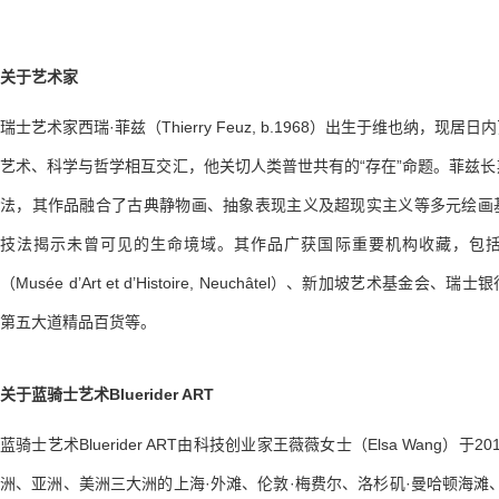
关于艺术家
瑞士艺术家西瑞·菲兹（Thierry Feuz, b.1968）出生于维也纳，现
艺术、科学与哲学相互交汇，他关切人类普世共有的“存在”命题。菲兹
法，其作品融合了古典静物画、抽象表现主义及超现实主义等多元绘画
技法揭示未曾可见的生命境域。其作品广获国际重要机构收藏，包
（Musée d’Art et d’Histoire, Neuchâtel）、新加坡艺术基金会
第五大道精品百货等。
关于蓝骑士艺术Bluerider ART
蓝骑士艺术Bluerider ART由科技创业家王薇薇女士（Elsa Wang）于
洲、亚洲、美洲三大洲的上海·外滩、伦敦·梅费尔、洛杉矶·曼哈顿海滩