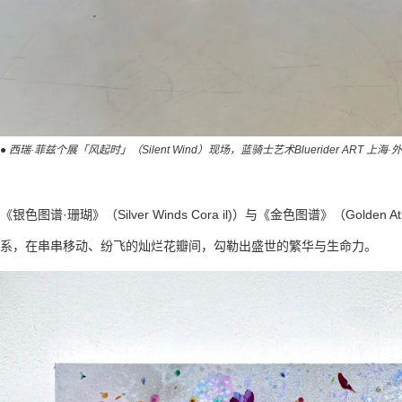
● 西瑞·菲兹个展「风起时」（Silent Wind）现场，蓝骑士艺术Bluerider ART 上海·
《银色图谱·珊瑚》（Silver Winds Cora il)）与《金色图谱》（Golden
系，在串串移动、纷飞的灿烂花瓣间，勾勒出盛世的繁华与生命力。