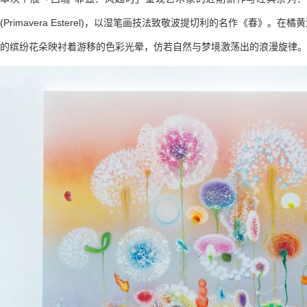
(Primavera Esterel)，以湿笔画技法致敬波提切利的名作《春》。
的缤纷花朵映衬着游移的色彩光晕，仿若自然与梦境激荡出的浪漫旋律。