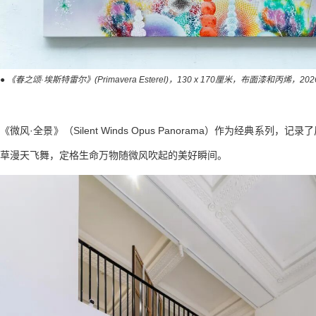
● 《春之颂·埃斯特雷尔》(Primavera Esterel)，130 x 170厘米，布面漆和丙烯，202
《微风·全景》（Silent Winds Opus Panorama）作为经典系列
草漫天飞舞，定格生命万物随微风吹起的美好瞬间。