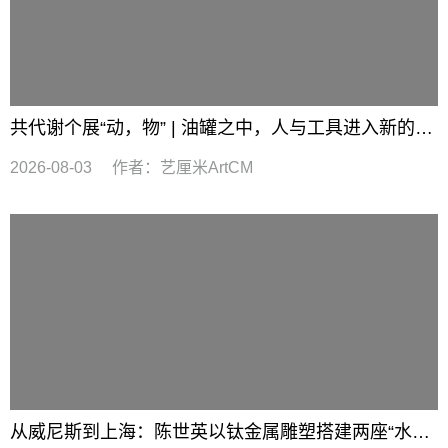
共代谢个展“动，物” | 油罐之中，人与工具进入新的关系
2026-08-03
作者：
艺厘米ArtCM
从威尼斯到上海：陈世英以钛金属雕塑搭建两座“水畔”城市的艺术对话