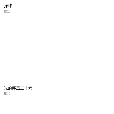
弹珠
童默
光的序章二十六
童默