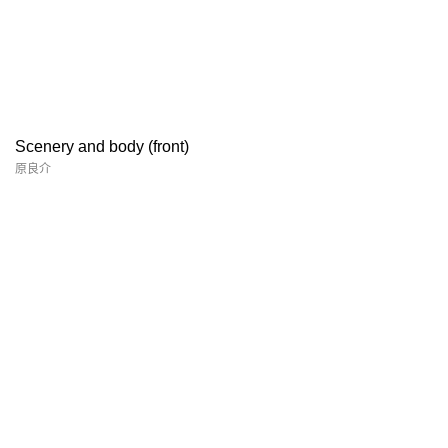
Scenery and body (front)
原良介