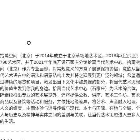
拾萬空间（北京）于2014年成立于北京草场地艺术区，2018年迁至北京
798艺术区，并于2021年年底开设石家庄分馆拾萬当代艺术中心。拾萬空
间（北京）作为专业画廊，对常规意义的方盒子展览保持警惕，意欲从当
代艺术语言中的语法和语意结构出发并将之延展到更广泛的领域；希望通
过持续的展览和项目，激发出当下文化中被忽视的部分，将当代艺术思想
的价值生发到你我的身边。拾萬当代艺术中心（石家庄）为艺术综合体，
除继续推出专业的艺术展览外，还将提供公教、讲座、艺术工作坊、艺术
商品以及餐饮等活动和服务，并依托地缘差异，将艺术、声音融入地理、
人文的维度，由而体验与追寻传统与现代、本土与国际、在地与全域、个
人与历史以及精神与实体之间的差别与关联，让当代艺术思想进入更多人
的生活。