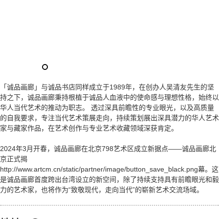
「诚品画廊」与诚品书店同样成立于1989年，在创办人吴清友先生的坚
持之下，诚品画廊秉持根植于诚品人血液中的使命感与理想性格，始终以
华人当代艺术的推动为职志。 透过深具前瞻性的专业眼光，以及高质量
的自我要求，专注当代艺术策展走向，持续策划展出深具潜力的华人艺术
家与藏家作品，在艺术创作与专业艺术收藏领域深获肯定。
2024年3月开春，诚品画廊在北京798艺术区成立新据点——诚品画廊北
京正式揭
http://www.artcm.cn/static/partner/image/button_save_black.png幕。这
是诚品画廊首度跨出台湾设立的新空间，除了持续支持具有前瞻眼光和毅
力的艺术家，也将作为“致敬现代，走向当代”的崭新艺术交流场域。