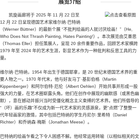
展览介绍
凯旋画廊将于 2025 年 11 月 22 日至
12 月 22 日呈现德国艺术家维尔纳·巴特纳
（Werner Büttner）的最新个展 “不批判绘画的人就讨厌绘画！”（He,
Who Does Not Thrash Painting, Hates Painting!）。本次展览由艾墨思
（Thomas Eller）担任策展人，呈现 20 余件重要作品，回顾艺术家横跨
1979 年至 2024 年的艺术生涯，彰显艺术作为一种批判和反思工具的力
量。
维尔纳·巴特纳，1954 年出生于德国耶拿，是 20 世纪末德国艺术界的重
要人物之一。1970 年代末，他与好友马丁·基彭伯格（Martin
Kippenberger）和阿尔伯特·厄伦（Albert Oehlen）开始共事并形成一股
强大的力量，在艺术圈崭露头角。他们在创作中展现的幽默感（或黑色幽
默），意在撼动并振兴当时受僵化概念主义束缚的艺术界。他们所倡导的
“（坏）画的乐趣”不仅成为新一代艺术家的灵感源泉，更“点燃”了整整一
代年轻画家的激情，其中包括巴特纳的学生丹尼尔·里希特（Daniel
Richter）和乔纳森·梅斯（Jonathan Meese）。
巴特纳的绘画乍看之下令人困惑不解。他经常运用转喻（以相似相关的文