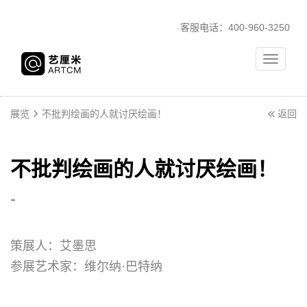
客服电话：400-960-3250
Toggle
navigati
展览
不批判绘画的人就讨厌绘画！
返回
不批判绘画的人就讨厌绘画！
-
策展人：
艾墨思
参展艺术家：
维尔纳·巴特纳