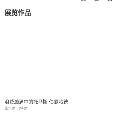
展览作品
浪费漩涡中的托马斯·伯恩哈德
维尔纳·巴特纳