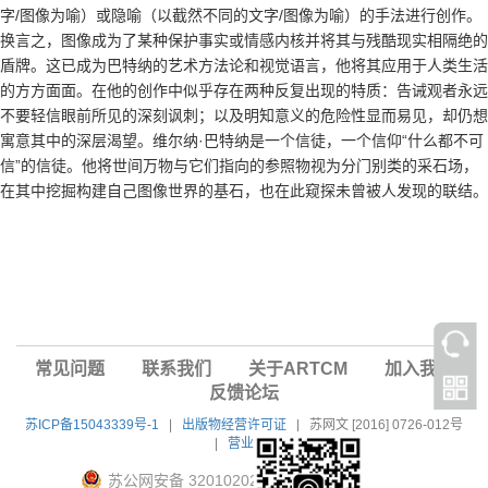
字/图像为喻）或隐喻（以截然不同的文字/图像为喻）的手法进行创作。
换言之，图像成为了某种保护事实或情感内核并将其与残酷现实相隔绝的
盾牌。这已成为巴特纳的艺术方法论和视觉语言，他将其应用于人类生活
的方方面面。在他的创作中似乎存在两种反复出现的特质：告诫观者永远
不要轻信眼前所见的深刻讽刺；以及明知意义的危险性显而易见，却仍想
寓意其中的深层渴望。维尔纳·巴特纳是一个信徒，一个信仰“什么都不可
信”的信徒。他将世间万物与它们指向的参照物视为分门别类的采石场，
在其中挖掘构建自己图像世界的基石，也在此窥探未曾被人发现的联结。
常见问题
联系我们
关于ARTCM
加入我们
反馈论坛
苏ICP备15043339号-1
|
出版物经营许可证
|
苏网文 [2016] 0726-012号
|
营业执照
苏公网安备 32010202010604号