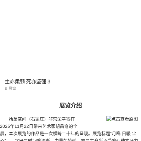
生亦柔弱 死亦坚强 3
胡昌穹
展览介绍
拾萬空间（石家庄）非常荣幸将在
2025年11月22日带来艺术家胡昌穹的个
展，本次展览的作品是一次横跨二十年的呈现。展览标题“月寒 日暖 尘
心”——它既是时间的流逝、力量的轮转，亦是生命所承受的两种本源力