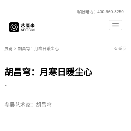
客服电话：400-960-3250
Toggle
navigati
展览
胡昌穹：月寒日暖尘心
返回
胡昌穹：月寒日暖尘心
-
参展艺术家：
胡昌穹