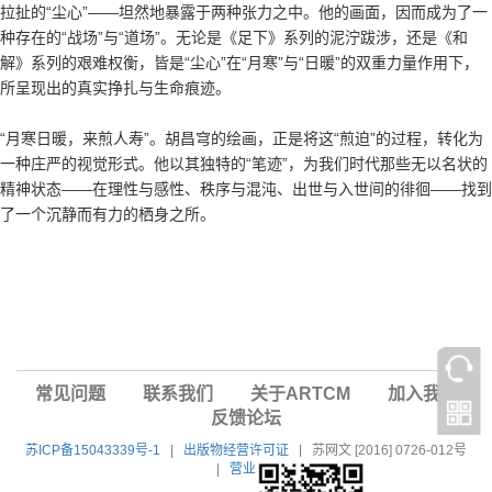
拉扯的“尘心”——坦然地暴露于两种张力之中。他的画面，因而成为了一
种存在的“战场”与“道场”。无论是《足下》系列的泥泞跋涉，还是《和
解》系列的艰难权衡，皆是“尘心”在“月寒”与“日暖”的双重力量作用下，
所呈现出的真实挣扎与生命痕迹。
“月寒日暖，来煎人寿”。胡昌穹的绘画，正是将这“煎迫”的过程，转化为
一种庄严的视觉形式。他以其独特的“笔迹”，为我们时代那些无以名状的
精神状态——在理性与感性、秩序与混沌、出世与入世间的徘徊——找到
了一个沉静而有力的栖身之所。
常见问题
联系我们
关于ARTCM
加入我们
反馈论坛
苏ICP备15043339号-1
|
出版物经营许可证
|
苏网文 [2016] 0726-012号
|
营业执照