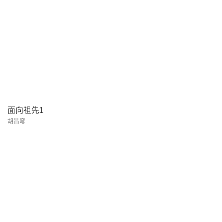
面向祖先1
胡昌穹