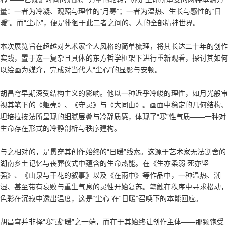
量：一者为冷凝、观照与理性的“月寒”；一者为温热、生长与感性的“日
暖”。而“尘心”，便是徘徊于此二者之间的、人的全部精神世界。
本次展览旨在超越对艺术家个人风格的简单梳理，将其长达二十年的创作
实践，置于这一复杂且具体的东方哲学框架下进行重新观看，探讨其如何
以绘画为媒介，完成对当代人“尘心”的显影与安顿。
胡昌穹早期深受结构主义的影响。他以一种近乎冷峻的理性，如月光般审
视其笔下的《躯壳》、《守灵》与《大同山》。画面中稳定的几何结构、
坦培拉技法所呈现的细腻层叠与冷静质感，体现了“寒”性气质——一种对
生命存在形式的冷静剖析与秩序建构。
与之相对的，是贯穿其创作始终的“日暖”线索。这源于艺术家无法割舍的
湖南乡土记忆与丧葬仪式中蕴含的生命热能。在《生亦柔弱 死亦坚
强》、《山泉与干花的叙事》以及《在雨中》等作品中，一种温热、潮
湿、甚至带有衰败与重生气息的灵性开始复苏。笔触在秩序中寻求松动，
色彩在沉寂中透出温度，这是“尘心”在“日暖”召唤下的本能回应。
胡昌穹并非择“寒”或“暖”之一端，而在于其始终让创作主体——那颗饱受